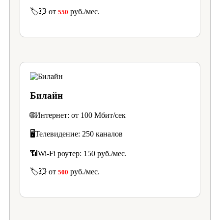
🏷️💥 от
руб./мес.
550
Билайн
🌐Интернет: от 100 Мбит/сек
🖥️Телевидение: 250 каналов
📶Wi-Fi роутер: 150 руб./мес.
🏷️💥 от
руб./мес.
500