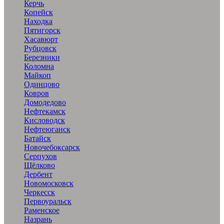
Керчь
Копейск
Находка
Пятигорск
Хасавюрт
Рубцовск
Березники
Коломна
Майкоп
Одинцово
Ковров
Домодедово
Нефтекамск
Кисловодск
Нефтеюганск
Батайск
Новочебоксарск
Серпухов
Щёлково
Дербент
Новомосковск
Черкесск
Первоуральск
Раменское
Назрань