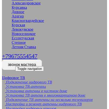
Александровское
Курсавка
Дивное
Арзгир
Красногвардейское
Курская
Левокумское
Новоселицкое
Ессентукская
Степное
Летняя Ставка
+79675554547
звонок мастера
Toggle navigation
Цифровое ТВ
Подключение цифрового ТВ
Установка ТВ-антенны
Установка антенны в частном доме
Установка ТВ антенн в многоквартирном доме
Подключение ТВ антенны на несколько телевизоров
Настройка и ремонт антенны цифрового ТВ
Настройка цифровых каналов