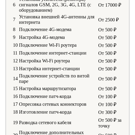
6
сигналов GSM, 2G, 3G, 4G, LTE (с
От 17000 ₽
оборудованием)
Установка внешней 4G-антенны для
7
От 2500 ₽
интернета
8
Подключение 4G-модема
От 500 ₽
9
Настройка 4G-модема
От 500 ₽
10
Подключение Wi-Fi роутера
От 500 ₽
11
Подключение интернет-станции
От 500 ₽
12
Настройка Wi-Fi роутера
От 500 ₽
13
Настройка интернет-станции
От 500 ₽
Подключение устройств по витой
14
От 500 ₽
паре
15
Настройка маршрутизатора
От 500 ₽
16
Подключение патч-корда
От 100 ₽
17
Опресовка сетевых коннекторов
От 100 ₽
18
Изготовление патч-корда
От 300 ₽
От 500 ₽ за
19
Разводка сетевого кабеля
точку
Подключение дополнительных