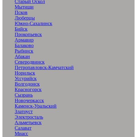
Старый Оскол
Мытищи
Псков
Люберцы
Южно-Сахалинск
Бийск
Прокопьевск
Армавир
Балаково
Рыбинск
Абакан
Северодвинск
Петропавловск-Камчатский
Норильск
Уссурийск
Волгодонск
Красногорск
Сызрань
Новочеркасск
Каменск-Уральский
Златоуст
Электросталь
Альметьевск
Салават
Миасс