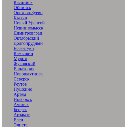
Каспийск
Обнинск
Орехово-Зуево
Кызыл
Новый Уренгой
Невинномысск
Димитровград
Октябрьский
Долгопрудный
Ессентуки
Камышин
Муром
Жуковский
Евпатория
Новошахтинск
Северск
Реутов
Пушкино
Артем
Ноябрьск
Ачинск
Бердск
Арзамас
Елец
Элиста