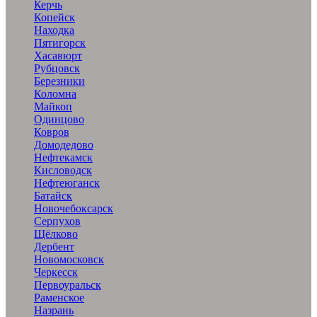
Керчь
Копейск
Находка
Пятигорск
Хасавюрт
Рубцовск
Березники
Коломна
Майкоп
Одинцово
Ковров
Домодедово
Нефтекамск
Кисловодск
Нефтеюганск
Батайск
Новочебоксарск
Серпухов
Щёлково
Дербент
Новомосковск
Черкесск
Первоуральск
Раменское
Назрань