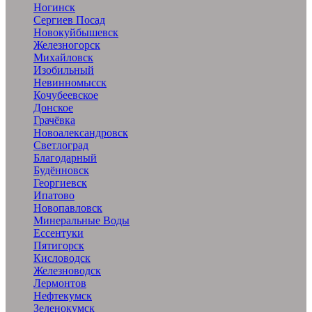
Ногинск
Сергиев Посад
Новокуйбышевск
Железногорск
Михайловск
Изобильный
Невинномысск
Кочубеевское
Донское
Грачёвка
Новоалександровск
Светлоград
Благодарный
Будённовск
Георгиевск
Ипатово
Новопавловск
Минеральные Воды
Ессентуки
Пятигорск
Кисловодск
Железноводск
Лермонтов
Нефтекумск
Зеленокумск