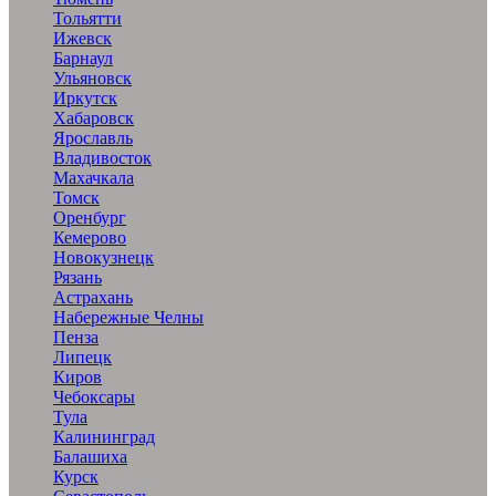
Тольятти
Ижевск
Барнаул
Ульяновск
Иркутск
Хабаровск
Ярославль
Владивосток
Махачкала
Томск
Оренбург
Кемерово
Новокузнецк
Рязань
Астрахань
Набережные Челны
Пенза
Липецк
Киров
Чебоксары
Тула
Калининград
Балашиха
Курск