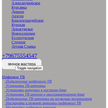
Александровское
Курсавка
Дивное
Арзгир
Красногвардейское
Курская
Левокумское
Новоселицкое
Ессентукская
Степное
Летняя Ставка
+79675554547
звонок мастера
Toggle navigation
Цифровое ТВ
Подключение цифрового ТВ
Установка ТВ-антенны
Установка антенны в частном доме
Установка ТВ антенн в многоквартирном доме
Подключение ТВ антенны на несколько телевизоров
Настройка и ремонт антенны цифрового ТВ
Настройка цифровых каналов