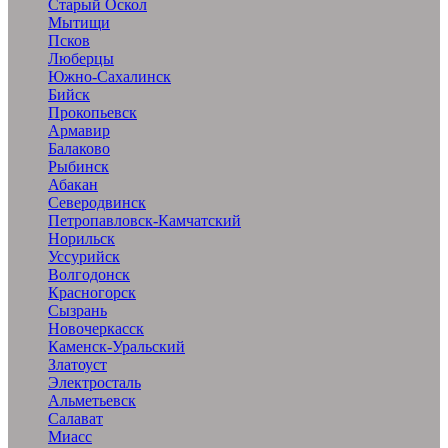
Старый Оскол
Мытищи
Псков
Люберцы
Южно-Сахалинск
Бийск
Прокопьевск
Армавир
Балаково
Рыбинск
Абакан
Северодвинск
Петропавловск-Камчатский
Норильск
Уссурийск
Волгодонск
Красногорск
Сызрань
Новочеркасск
Каменск-Уральский
Златоуст
Электросталь
Альметьевск
Салават
Миасс