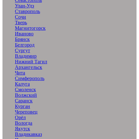
Севастополь
Улан-Удэ
Ставрополь
Сочи
Тверь
Магнитогорск
Иваново
Брянск
Белгород
Сургут
Владимир
Нижний Тагил
Архангельск
Чита
Симферополь
Калуга
Смоленск
Волжский
Саранск
Курган
Череповец
Орёл
Вологда
Якутск
Владикавказ