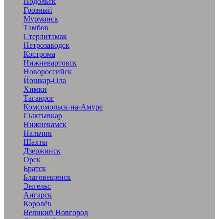
Подольск
Грозный
Мурманск
Тамбов
Стерлитамак
Петрозаводск
Кострома
Нижневартовск
Новороссийск
Йошкар-Ола
Химки
Таганрог
Комсомольск-на-Амуре
Сыктывкар
Нижнекамск
Нальчик
Шахты
Дзержинск
Орск
Братск
Благовещенск
Энгельс
Ангарск
Королёв
Великий Новгород