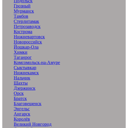
Подольск
Грозный
Мурманск
Тамбов
Стерлитамак
Петрозаводск
Кострома
Нижневартовск
Новороссийск
Йошкар-Ола
Химки
Таганрог
Комсомольск-на-Амуре
Сыктывкар
Нижнекамск
Нальчик
Шахты
Дзержинск
Орск
Братск
Благовещенск
Энгельс
Ангарск
Королёв
Великий Новгород