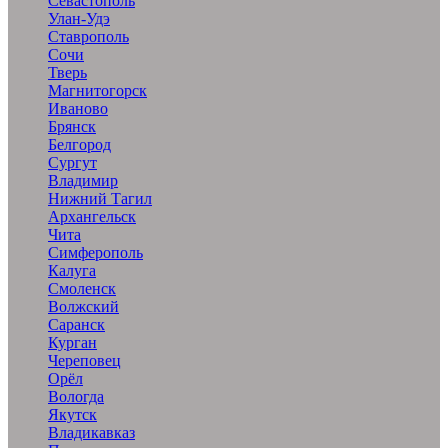
Севастополь
Улан-Удэ
Ставрополь
Сочи
Тверь
Магнитогорск
Иваново
Брянск
Белгород
Сургут
Владимир
Нижний Тагил
Архангельск
Чита
Симферополь
Калуга
Смоленск
Волжский
Саранск
Курган
Череповец
Орёл
Вологда
Якутск
Владикавказ