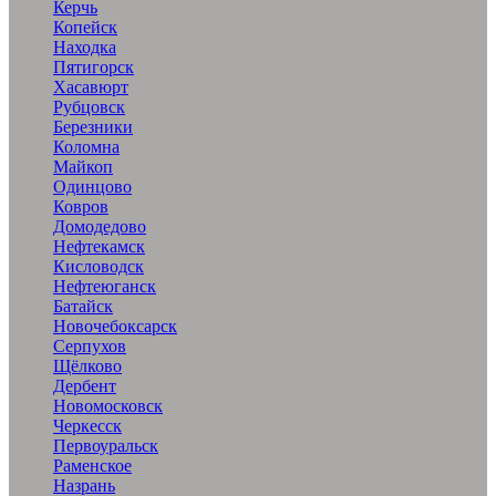
Керчь
Копейск
Находка
Пятигорск
Хасавюрт
Рубцовск
Березники
Коломна
Майкоп
Одинцово
Ковров
Домодедово
Нефтекамск
Кисловодск
Нефтеюганск
Батайск
Новочебоксарск
Серпухов
Щёлково
Дербент
Новомосковск
Черкесск
Первоуральск
Раменское
Назрань