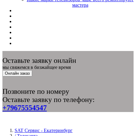
мастера
Оставьте заявку онлайн
мы свяжемся в бизжайщее время
Онлайн заказ
Позвоните по номеру
Оставьте заявку по телефону:
+79675554547
SAT Сервис - Екатеринбург
/ Телекарта