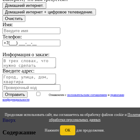
Домашний интернет.
Домашний интернет + цифровое телевидение.
Очистить
Имя:
Телефон:
Информация о заказе:
Введите адрес:
Ознакомлен с
ползовательским соглашением
и
правилами
конфиденциальности
Продолжая использовать сайт, вы соглашаетесь на обработку файлов cookie и
Полити
обработки персональных данных
Вверх
Нажмите
ОК
для продолжения.
Содержание