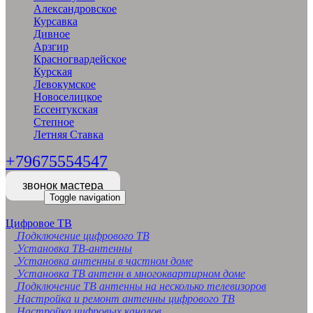
Александровское
Курсавка
Дивное
Арзгир
Красногвардейское
Курская
Левокумское
Новоселицкое
Ессентукская
Степное
Летняя Ставка
+79675554547
звонок мастера
Toggle navigation
Цифровое ТВ
Подключение цифрового ТВ
Установка ТВ-антенны
Установка антенны в частном доме
Установка ТВ антенн в многоквартирном доме
Подключение ТВ антенны на несколько телевизоров
Настройка и ремонт антенны цифрового ТВ
Настройка цифровых каналов