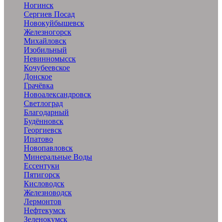
Ногинск
Сергиев Посад
Новокуйбышевск
Железногорск
Михайловск
Изобильный
Невинномысск
Кочубеевское
Донское
Грачёвка
Новоалександровск
Светлоград
Благодарный
Будённовск
Георгиевск
Ипатово
Новопавловск
Минеральные Воды
Ессентуки
Пятигорск
Кисловодск
Железноводск
Лермонтов
Нефтекумск
Зеленокумск