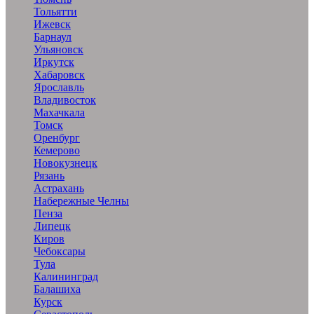
Тольятти
Ижевск
Барнаул
Ульяновск
Иркутск
Хабаровск
Ярославль
Владивосток
Махачкала
Томск
Оренбург
Кемерово
Новокузнецк
Рязань
Астрахань
Набережные Челны
Пенза
Липецк
Киров
Чебоксары
Тула
Калининград
Балашиха
Курск