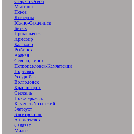
Старый Оскол
Мытищи
Псков
Люберцы
Южно-Сахалинск
Бийск
Прокопьевск
Армавир
Балаково
Рыбинск
Абакан
Северодвинск
Петропавловск-Камчатский
Норильск
Уссурийск
Волгодонск
Красногорск
Сызрань
Новочеркасск
Каменск-Уральский
Златоуст
Электросталь
Альметьевск
Салават
Миасс