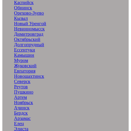
Каспийск
Обнинск
Орехово-Зуево
Кызыл
Новый Уренгой
Невинномысск
Димитровград
Октябрьский
Долгопрудный
Ессентуки
Камышин
Муром
Жуковский
Евпатория
Новошахтинск
Северск
Реутов
Пушкино
Артем
Ноябрьск
Ачинск
Бердск
Арзамас
Елец
Элиста