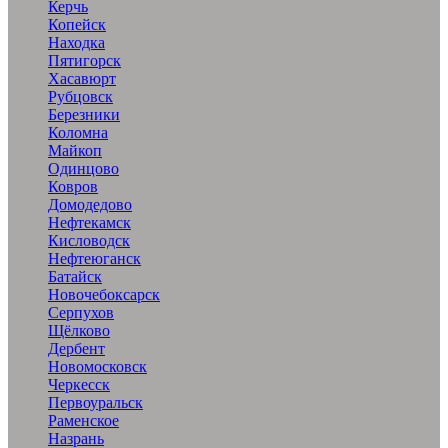
Керчь
Копейск
Находка
Пятигорск
Хасавюрт
Рубцовск
Березники
Коломна
Майкоп
Одинцово
Ковров
Домодедово
Нефтекамск
Кисловодск
Нефтеюганск
Батайск
Новочебоксарск
Серпухов
Щёлково
Дербент
Новомосковск
Черкесск
Первоуральск
Раменское
Назрань