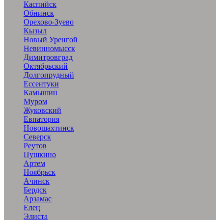
Каспийск
Обнинск
Орехово-Зуево
Кызыл
Новый Уренгой
Невинномысск
Димитровград
Октябрьский
Долгопрудный
Ессентуки
Камышин
Муром
Жуковский
Евпатория
Новошахтинск
Северск
Реутов
Пушкино
Артем
Ноябрьск
Ачинск
Бердск
Арзамас
Елец
Элиста