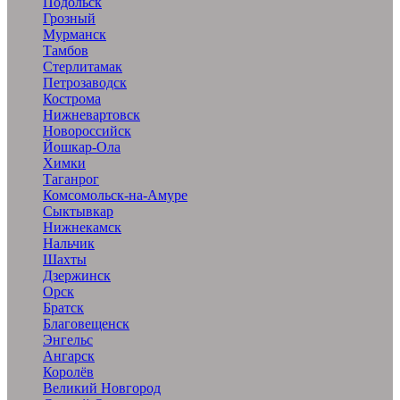
Подольск
Грозный
Мурманск
Тамбов
Стерлитамак
Петрозаводск
Кострома
Нижневартовск
Новороссийск
Йошкар-Ола
Химки
Таганрог
Комсомольск-на-Амуре
Сыктывкар
Нижнекамск
Нальчик
Шахты
Дзержинск
Орск
Братск
Благовещенск
Энгельс
Ангарск
Королёв
Великий Новгород