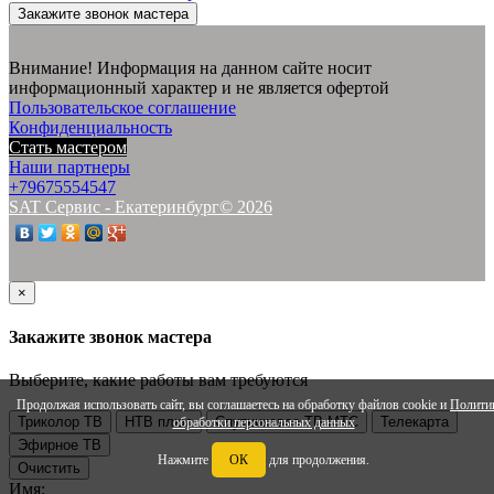
Закажите звонок мастера
Внимание! Информация на данном сайте носит
информационный характер и не является офертой
Пользовательское соглашение
Конфиденциальность
Стать мастером
Наши партнеры
+79675554547
SAT Сервис - Екатеринбург© 2026
×
Закажите звонок мастера
Выберите, какие работы вам требуются
Продолжая использовать сайт, вы соглашаетесь на обработку файлов cookie и
Полити
Триколор ТВ
НТВ плюс
Спутниковое ТВ МТС
Телекарта
обработки персональных данных
Эфирное ТВ
Нажмите
ОК
для продолжения.
Очистить
Имя: