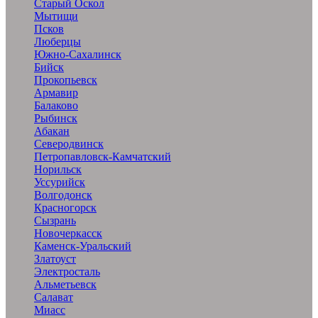
Старый Оскол
Мытищи
Псков
Люберцы
Южно-Сахалинск
Бийск
Прокопьевск
Армавир
Балаково
Рыбинск
Абакан
Северодвинск
Петропавловск-Камчатский
Норильск
Уссурийск
Волгодонск
Красногорск
Сызрань
Новочеркасск
Каменск-Уральский
Златоуст
Электросталь
Альметьевск
Салават
Миасс