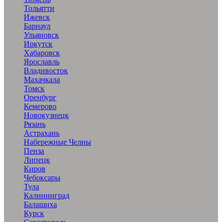
Тольятти
Ижевск
Барнаул
Ульяновск
Иркутск
Хабаровск
Ярославль
Владивосток
Махачкала
Томск
Оренбург
Кемерово
Новокузнецк
Рязань
Астрахань
Набережные Челны
Пенза
Липецк
Киров
Чебоксары
Тула
Калининград
Балашиха
Курск