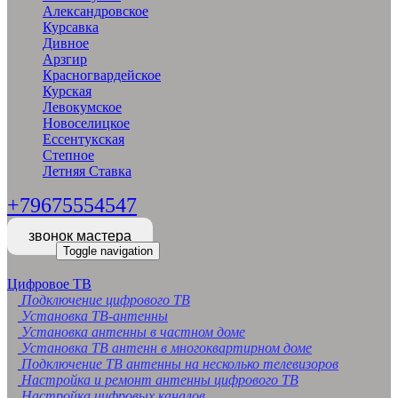
Александровское
Курсавка
Дивное
Арзгир
Красногвардейское
Курская
Левокумское
Новоселицкое
Ессентукская
Степное
Летняя Ставка
+79675554547
звонок мастера
Toggle navigation
Цифровое ТВ
Подключение цифрового ТВ
Установка ТВ-антенны
Установка антенны в частном доме
Установка ТВ антенн в многоквартирном доме
Подключение ТВ антенны на несколько телевизоров
Настройка и ремонт антенны цифрового ТВ
Настройка цифровых каналов