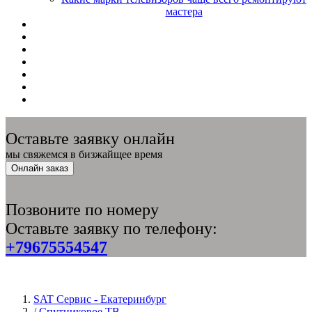
мастера
Оставьте заявку онлайн
мы свяжемся в бизжайщее время
Онлайн заказ
Позвоните по номеру
Оставьте заявку по телефону:
+79675554547
SAT Сервис - Екатеринбург
/ Спутниковое ТВ