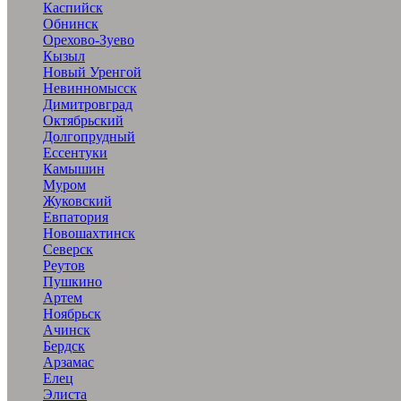
Каспийск
Обнинск
Орехово-Зуево
Кызыл
Новый Уренгой
Невинномысск
Димитровград
Октябрьский
Долгопрудный
Ессентуки
Камышин
Муром
Жуковский
Евпатория
Новошахтинск
Северск
Реутов
Пушкино
Артем
Ноябрьск
Ачинск
Бердск
Арзамас
Елец
Элиста