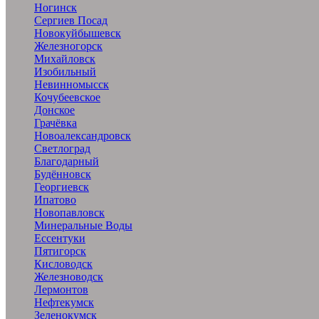
Ногинск
Сергиев Посад
Новокуйбышевск
Железногорск
Михайловск
Изобильный
Невинномысск
Кочубеевское
Донское
Грачёвка
Новоалександровск
Светлоград
Благодарный
Будённовск
Георгиевск
Ипатово
Новопавловск
Минеральные Воды
Ессентуки
Пятигорск
Кисловодск
Железноводск
Лермонтов
Нефтекумск
Зеленокумск