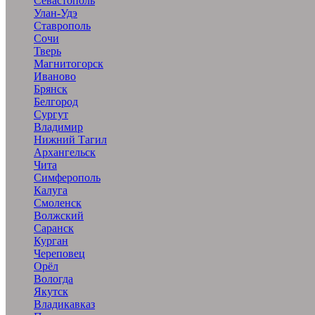
Севастополь
Улан-Удэ
Ставрополь
Сочи
Тверь
Магнитогорск
Иваново
Брянск
Белгород
Сургут
Владимир
Нижний Тагил
Архангельск
Чита
Симферополь
Калуга
Смоленск
Волжский
Саранск
Курган
Череповец
Орёл
Вологда
Якутск
Владикавказ