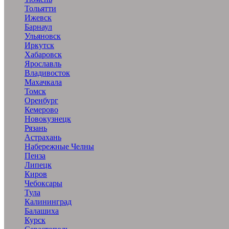
Тольятти
Ижевск
Барнаул
Ульяновск
Иркутск
Хабаровск
Ярославль
Владивосток
Махачкала
Томск
Оренбург
Кемерово
Новокузнецк
Рязань
Астрахань
Набережные Челны
Пенза
Липецк
Киров
Чебоксары
Тула
Калининград
Балашиха
Курск