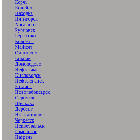
Керчь
Копейск
Находка
Пятигорск
Хасавюрт
Рубцовск
Березники
Коломна
Майкоп
Одинцово
Ковров
Домодедово
Нефтекамск
Кисловодск
Нефтеюганск
Батайск
Новочебоксарск
Серпухов
Щёлково
Дербент
Новомосковск
Черкесск
Первоуральск
Раменское
Назрань