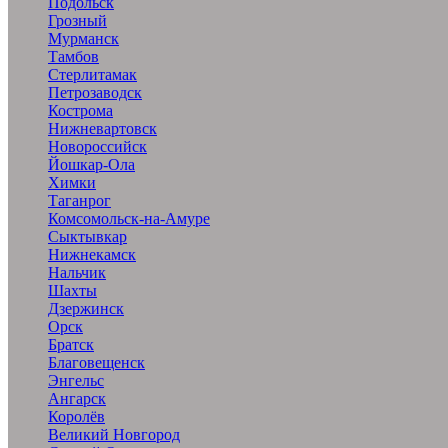
Подольск
Грозный
Мурманск
Тамбов
Стерлитамак
Петрозаводск
Кострома
Нижневартовск
Новороссийск
Йошкар-Ола
Химки
Таганрог
Комсомольск-на-Амуре
Сыктывкар
Нижнекамск
Нальчик
Шахты
Дзержинск
Орск
Братск
Благовещенск
Энгельс
Ангарск
Королёв
Великий Новгород