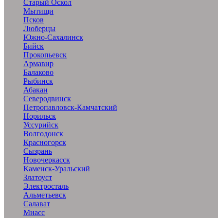
Старый Оскол
Мытищи
Псков
Люберцы
Южно-Сахалинск
Бийск
Прокопьевск
Армавир
Балаково
Рыбинск
Абакан
Северодвинск
Петропавловск-Камчатский
Норильск
Уссурийск
Волгодонск
Красногорск
Сызрань
Новочеркасск
Каменск-Уральский
Златоуст
Электросталь
Альметьевск
Салават
Миасс