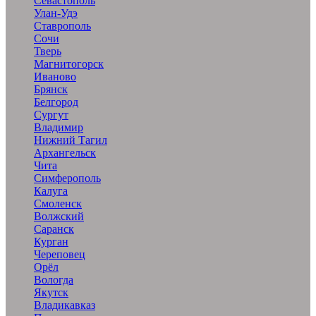
Севастополь
Улан-Удэ
Ставрополь
Сочи
Тверь
Магнитогорск
Иваново
Брянск
Белгород
Сургут
Владимир
Нижний Тагил
Архангельск
Чита
Симферополь
Калуга
Смоленск
Волжский
Саранск
Курган
Череповец
Орёл
Вологда
Якутск
Владикавказ