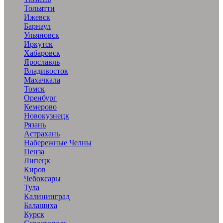
Тольятти
Ижевск
Барнаул
Ульяновск
Иркутск
Хабаровск
Ярославль
Владивосток
Махачкала
Томск
Оренбург
Кемерово
Новокузнецк
Рязань
Астрахань
Набережные Челны
Пенза
Липецк
Киров
Чебоксары
Тула
Калининград
Балашиха
Курск