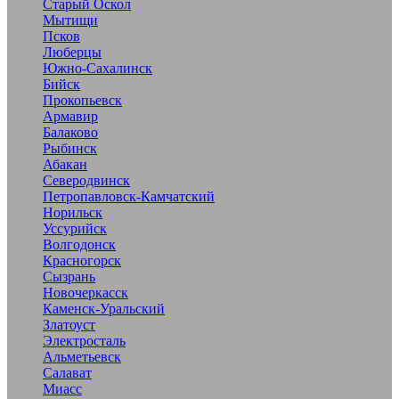
Старый Оскол
Мытищи
Псков
Люберцы
Южно-Сахалинск
Бийск
Прокопьевск
Армавир
Балаково
Рыбинск
Абакан
Северодвинск
Петропавловск-Камчатский
Норильск
Уссурийск
Волгодонск
Красногорск
Сызрань
Новочеркасск
Каменск-Уральский
Златоуст
Электросталь
Альметьевск
Салават
Миасс