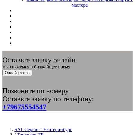
мастера
Оставьте заявку онлайн
мы свяжемся в бизжайщее время
Онлайн заказ
Позвоните по номеру
Оставьте заявку по телефону:
+79675554547
SAT Сервис - Екатеринбург
/ Триколор ТВ