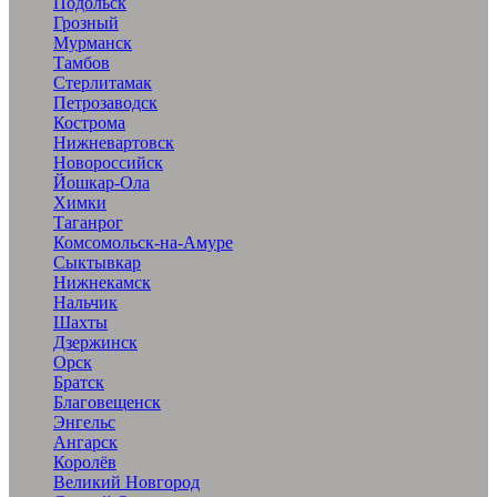
Подольск
Грозный
Мурманск
Тамбов
Стерлитамак
Петрозаводск
Кострома
Нижневартовск
Новороссийск
Йошкар-Ола
Химки
Таганрог
Комсомольск-на-Амуре
Сыктывкар
Нижнекамск
Нальчик
Шахты
Дзержинск
Орск
Братск
Благовещенск
Энгельс
Ангарск
Королёв
Великий Новгород