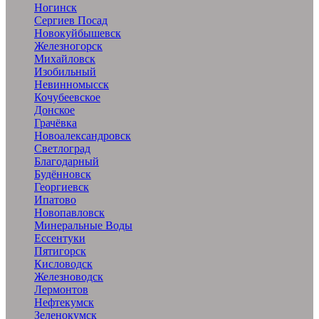
Ногинск
Сергиев Посад
Новокуйбышевск
Железногорск
Михайловск
Изобильный
Невинномысск
Кочубеевское
Донское
Грачёвка
Новоалександровск
Светлоград
Благодарный
Будённовск
Георгиевск
Ипатово
Новопавловск
Минеральные Воды
Ессентуки
Пятигорск
Кисловодск
Железноводск
Лермонтов
Нефтекумск
Зеленокумск