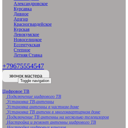
Александровское
Курсавка
Дивное
Арзгир
Красногвардейское
Курская
Левокумское
Новоселицкое
Ессентукская
Степное
Летняя Ставка
+79675554547
звонок мастера
Toggle navigation
Цифровое ТВ
Подключение цифрового ТВ
Установка ТВ-антенны
Установка антенны в частном доме
Установка ТВ антенн в многоквартирном доме
Подключение ТВ антенны на несколько телевизоров
Настройка и ремонт антенны цифрового ТВ
Настройка цифровых каналов