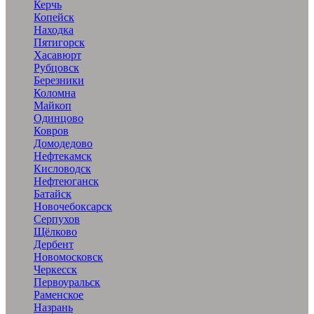
Керчь
Копейск
Находка
Пятигорск
Хасавюрт
Рубцовск
Березники
Коломна
Майкоп
Одинцово
Ковров
Домодедово
Нефтекамск
Кисловодск
Нефтеюганск
Батайск
Новочебоксарск
Серпухов
Щёлково
Дербент
Новомосковск
Черкесск
Первоуральск
Раменское
Назрань