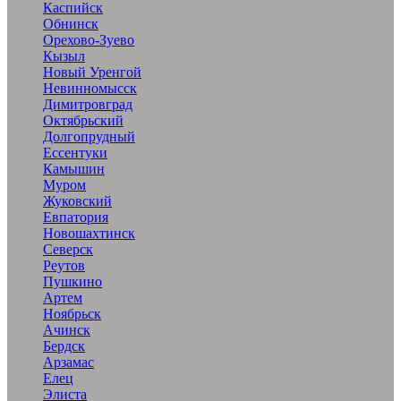
Каспийск
Обнинск
Орехово-Зуево
Кызыл
Новый Уренгой
Невинномысск
Димитровград
Октябрьский
Долгопрудный
Ессентуки
Камышин
Муром
Жуковский
Евпатория
Новошахтинск
Северск
Реутов
Пушкино
Артем
Ноябрьск
Ачинск
Бердск
Арзамас
Елец
Элиста