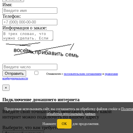
Имя:
Телефон:
Информация о заказе:
Ознакомлен с
ползовательским соглашением
и
правилами
конфиденциальности
×
Подключение домашнего интернета
Продолжая использовать сайт, вы соглашаетесь на обработку файлов cookie и
Полити
Введите свой точный адрес, менеджер уточнит какой
обработки персональных данных
интернет можно подключить по вашему адресу
Нажмите
ОК
для продолжения.
Выберите, что вам требуется...