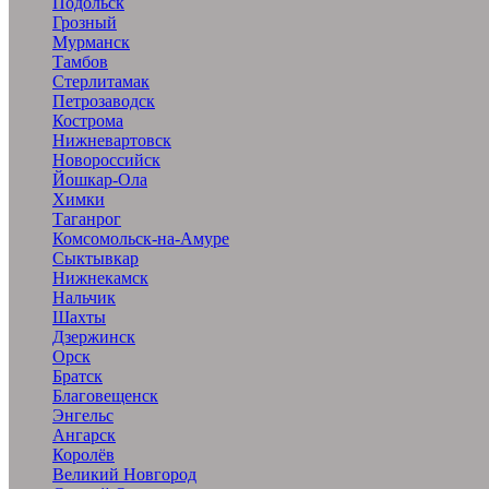
Подольск
Грозный
Мурманск
Тамбов
Стерлитамак
Петрозаводск
Кострома
Нижневартовск
Новороссийск
Йошкар-Ола
Химки
Таганрог
Комсомольск-на-Амуре
Сыктывкар
Нижнекамск
Нальчик
Шахты
Дзержинск
Орск
Братск
Благовещенск
Энгельс
Ангарск
Королёв
Великий Новгород