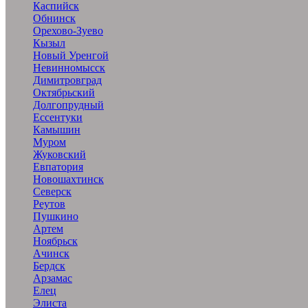
Каспийск
Обнинск
Орехово-Зуево
Кызыл
Новый Уренгой
Невинномысск
Димитровград
Октябрьский
Долгопрудный
Ессентуки
Камышин
Муром
Жуковский
Евпатория
Новошахтинск
Северск
Реутов
Пушкино
Артем
Ноябрьск
Ачинск
Бердск
Арзамас
Елец
Элиста