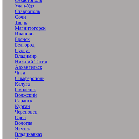
Севастополь
Улан-Удэ
Ставрополь
Сочи
Тверь
Магнитогорск
Иваново
Брянск
Белгород
Сургут
Владимир
Нижний Тагил
Архангельск
Чита
Симферополь
Калуга
Смоленск
Волжский
Саранск
Курган
Череповец
Орёл
Вологда
Якутск
Владикавказ