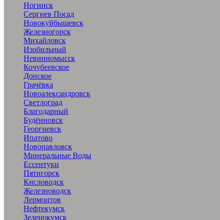
Ногинск
Сергиев Посад
Новокуйбышевск
Железногорск
Михайловск
Изобильный
Невинномысск
Кочубеевское
Донское
Грачёвка
Новоалександровск
Светлоград
Благодарный
Будённовск
Георгиевск
Ипатово
Новопавловск
Минеральные Воды
Ессентуки
Пятигорск
Кисловодск
Железноводск
Лермонтов
Нефтекумск
Зеленокумск