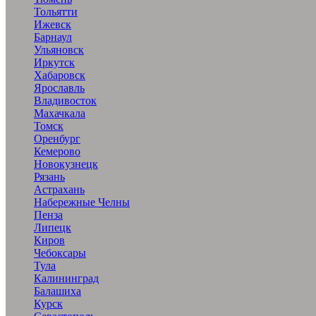
Тольятти
Ижевск
Барнаул
Ульяновск
Иркутск
Хабаровск
Ярославль
Владивосток
Махачкала
Томск
Оренбург
Кемерово
Новокузнецк
Рязань
Астрахань
Набережные Челны
Пенза
Липецк
Киров
Чебоксары
Тула
Калининград
Балашиха
Курск