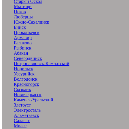
Старый Оскол
Мытищи
Псков
Люберцы
Южно-Сахалинск
Бийск
Прокопьевск
Армавир
Балаково
Рыбинск
Абакан
Северодвинск
Петропавловск-Камчатский
Норильск
Уссурийск
Волгодонск
Красногорск
Сызрань
Новочеркасск
Каменск-Уральский
Златоуст
Электросталь
Альметьевск
Салават
Миасс