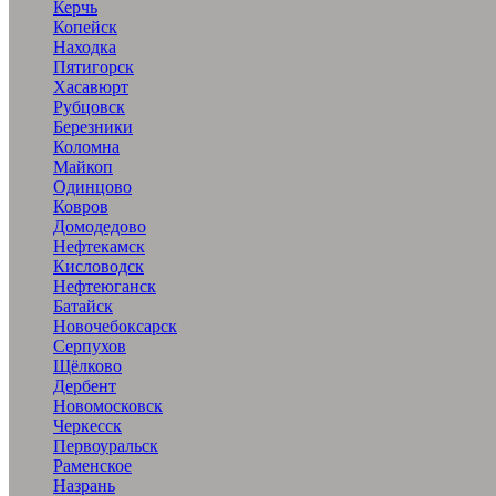
Керчь
Копейск
Находка
Пятигорск
Хасавюрт
Рубцовск
Березники
Коломна
Майкоп
Одинцово
Ковров
Домодедово
Нефтекамск
Кисловодск
Нефтеюганск
Батайск
Новочебоксарск
Серпухов
Щёлково
Дербент
Новомосковск
Черкесск
Первоуральск
Раменское
Назрань