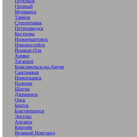
Подольск
Грозный
Мурманск
Тамбов
Стерлитамак
Петрозаводск
Кострома
Нижневартовск
Новороссийск
Йошкар-Ола
Химки
Таганрог
Комсомольск-на-Амуре
Сыктывкар
Нижнекамск
Нальчик
Шахты
Дзержинск
Орск
Братск
Благовещенск
Энгельс
Ангарск
Королёв
Великий Новгород