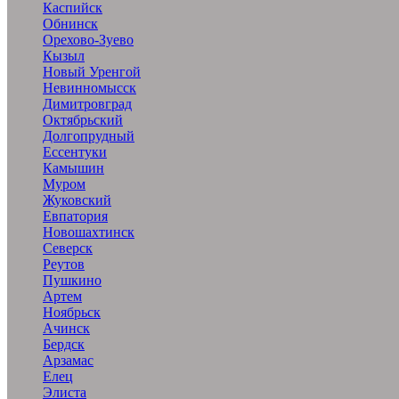
Каспийск
Обнинск
Орехово-Зуево
Кызыл
Новый Уренгой
Невинномысск
Димитровград
Октябрьский
Долгопрудный
Ессентуки
Камышин
Муром
Жуковский
Евпатория
Новошахтинск
Северск
Реутов
Пушкино
Артем
Ноябрьск
Ачинск
Бердск
Арзамас
Елец
Элиста