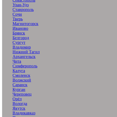
Севастополь
Улан-Удэ
Ставрополь
Сочи
Тверь
Магнитогорск
Иваново
Брянск
Белгород
Сургут
Владимир
Нижний Тагил
Архангельск
Чита
Симферополь
Калуга
Смоленск
Волжский
Саранск
Курган
Череповец
Орёл
Вологда
Якутск
Владикавказ