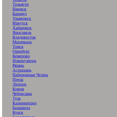
Тольятти
Ижевск
Барнаул
Ульяновск
Иркутск
Хабаровск
Ярославль
Владивосток
Махачкала
Томск
Оренбург
Кемерово
Новокузнецк
Рязань
Астрахань
Набережные Челны
Пенза
Липецк
Киров
Чебоксары
Тула
Калининград
Балашиха
Курск