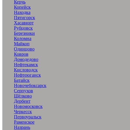
Керчь
Копейск
Находка
Пятигорск
Хасавюрт
Рубцовск
Березники
Коломна
Майкоп
Одинцово
Ковров
Домодедово
Нефтекамск
Кисловодск
Нефтеюганск
Батайск
Новочебоксарск
Серпухов
Щёлково
Дербент
Новомосковск
Черкесск
Первоуральск
Раменское
Назрань