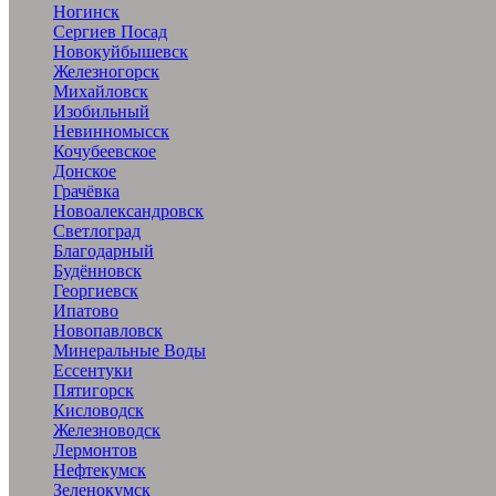
Ногинск
Сергиев Посад
Новокуйбышевск
Железногорск
Михайловск
Изобильный
Невинномысск
Кочубеевское
Донское
Грачёвка
Новоалександровск
Светлоград
Благодарный
Будённовск
Георгиевск
Ипатово
Новопавловск
Минеральные Воды
Ессентуки
Пятигорск
Кисловодск
Железноводск
Лермонтов
Нефтекумск
Зеленокумск