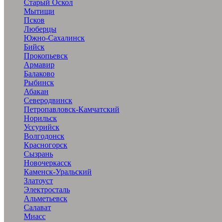
Старый Оскол
Мытищи
Псков
Люберцы
Южно-Сахалинск
Бийск
Прокопьевск
Армавир
Балаково
Рыбинск
Абакан
Северодвинск
Петропавловск-Камчатский
Норильск
Уссурийск
Волгодонск
Красногорск
Сызрань
Новочеркасск
Каменск-Уральский
Златоуст
Электросталь
Альметьевск
Салават
Миасс