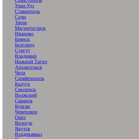
Севастополь
Улан-Удэ
Ставрополь
Сочи
Тверь
Магнитогорск
Иваново
Брянск
Белгород
Сургут
Владимир
Нижний Тагил
Архангельск
Чита
Симферополь
Калуга
Смоленск
Волжский
Саранск
Курган
Череповец
Орёл
Вологда
Якутск
Владикавказ