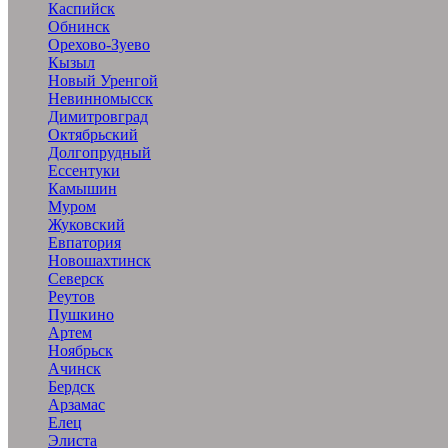
Каспийск
Обнинск
Орехово-Зуево
Кызыл
Новый Уренгой
Невинномысск
Димитровград
Октябрьский
Долгопрудный
Ессентуки
Камышин
Муром
Жуковский
Евпатория
Новошахтинск
Северск
Реутов
Пушкино
Артем
Ноябрьск
Ачинск
Бердск
Арзамас
Елец
Элиста