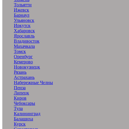
Тольятти
Ижевск
Барнаул
Ульяновск
Иркутск
Хабаровск
Ярославль
Владивосток
Махачкала
Томск
Оренбург
Кемерово
Новокузнецк
Рязань
Астрахань
Набережные Челны
Пенза
Липецк
Киров
Чебоксары
Тула
Калининград
Балашиха
Курск