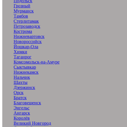
Подольск
Грозный
Мурманск
Тамбов
Стерлитамак
Петрозаводск
Кострома
Нижневартовск
Новороссийск
Йошкар-Ола
Химки
Таганрог
Комсомольск-на-Амуре
Сыктывкар
Нижнекамск
Нальчик
Шахты
Дзержинск
Орск
Братск
Благовещенск
Энгельс
Ангарск
Королёв
Великий Новгород