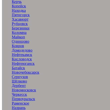
Керчь
Копейск
Находка
Пятигорск
Хасавюрт
Рубцовск
Березники
Коломна
Майкоп
Одинцово
Ковров
Домодедово
Нефтекамск
Кисловодск
Нефтеюганск
Батайск
Новочебоксарск
Серпухов
Щёлково
Дербент
Новомосковск
Черкесск
Первоуральск
Раменское
Назрань