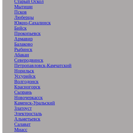
Старый Оскол
Мытищи
Псков
Люберцы
Южно-Сахалинск
Бийск
Прокопьевск
Армавир
Балаково
Рыбинск
Абакан
Северодвинск
Петропавловск-Камчатский
Норильск
Уссурийск
Волгодонск
Красногорск
Сызрань
Новочеркасск
Каменск-Уральский
Златоуст
Электросталь
Альметьевск
Салават
Миасс