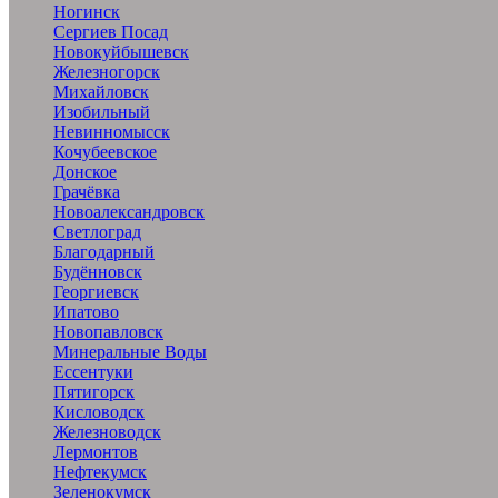
Ногинск
Сергиев Посад
Новокуйбышевск
Железногорск
Михайловск
Изобильный
Невинномысск
Кочубеевское
Донское
Грачёвка
Новоалександровск
Светлоград
Благодарный
Будённовск
Георгиевск
Ипатово
Новопавловск
Минеральные Воды
Ессентуки
Пятигорск
Кисловодск
Железноводск
Лермонтов
Нефтекумск
Зеленокумск