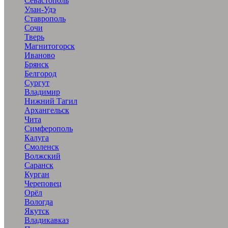
Севастополь
Улан-Удэ
Ставрополь
Сочи
Тверь
Магнитогорск
Иваново
Брянск
Белгород
Сургут
Владимир
Нижний Тагил
Архангельск
Чита
Симферополь
Калуга
Смоленск
Волжский
Саранск
Курган
Череповец
Орёл
Вологда
Якутск
Владикавказ