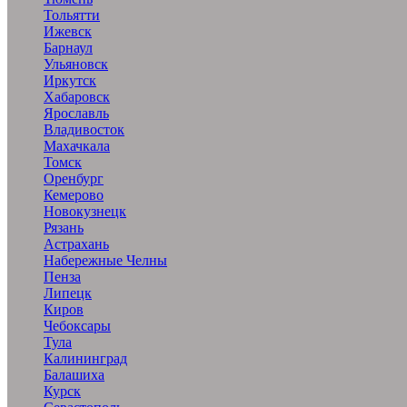
Тольятти
Ижевск
Барнаул
Ульяновск
Иркутск
Хабаровск
Ярославль
Владивосток
Махачкала
Томск
Оренбург
Кемерово
Новокузнецк
Рязань
Астрахань
Набережные Челны
Пенза
Липецк
Киров
Чебоксары
Тула
Калининград
Балашиха
Курск