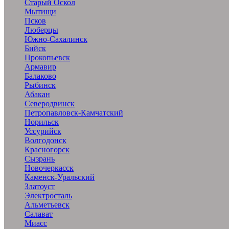
Старый Оскол
Мытищи
Псков
Люберцы
Южно-Сахалинск
Бийск
Прокопьевск
Армавир
Балаково
Рыбинск
Абакан
Северодвинск
Петропавловск-Камчатский
Норильск
Уссурийск
Волгодонск
Красногорск
Сызрань
Новочеркасск
Каменск-Уральский
Златоуст
Электросталь
Альметьевск
Салават
Миасс