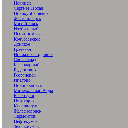
Ногинск
Сергиев Посад
Новокуйбышевск
Железногорск
Михайловск
Изобильный
Невинномысск
Кочубеевское
Донское
Грачёвка
Новоалександровск
Светлоград
Благодарный
Будённовск
Георгиевск
Ипатово
Новопавловск
Минеральные Воды
Ессентуки
Пятигорск
Кисловодск
Железноводск
Лермонтов
Нефтекумск
Зеленокумск