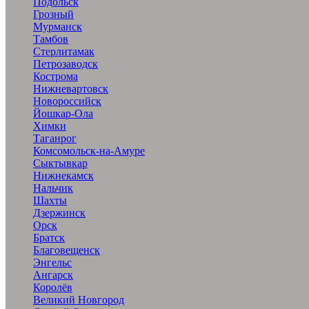
Подольск
Грозный
Мурманск
Тамбов
Стерлитамак
Петрозаводск
Кострома
Нижневартовск
Новороссийск
Йошкар-Ола
Химки
Таганрог
Комсомольск-на-Амуре
Сыктывкар
Нижнекамск
Нальчик
Шахты
Дзержинск
Орск
Братск
Благовещенск
Энгельс
Ангарск
Королёв
Великий Новгород