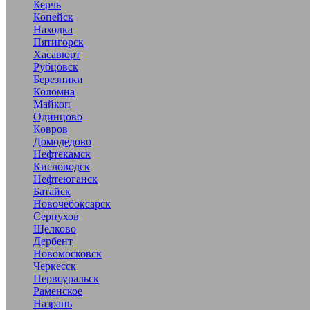
Керчь
Копейск
Находка
Пятигорск
Хасавюрт
Рубцовск
Березники
Коломна
Майкоп
Одинцово
Ковров
Домодедово
Нефтекамск
Кисловодск
Нефтеюганск
Батайск
Новочебоксарск
Серпухов
Щёлково
Дербент
Новомосковск
Черкесск
Первоуральск
Раменское
Назрань